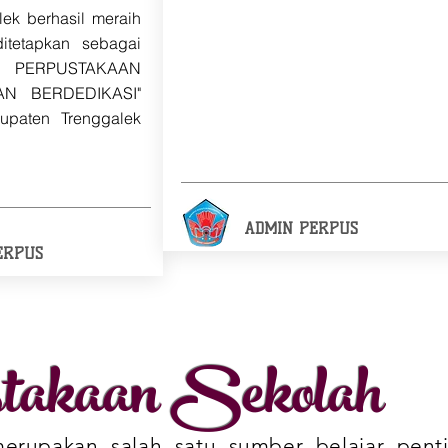
ek berhasil meraih
itetapkan sebagai
ERPUSTAKAAN
AN BERDEDIKASI"
upaten Trenggalek
ADMIN PERPUS
ERPUS
takaan Sekolah
erupakan salah satu sumber belajar pent