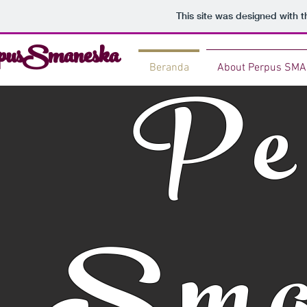
This site was designed with 
pusSmaneska
Pe
Beranda
About Perpus SM